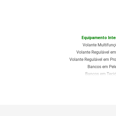
Equipamento Inte
Volante Multifunç
Volante Regulável em
Volante Regulável em Pr
Bancos em Pel
Bancos em Teci
Segurança e Desem
Airbags laterai
Airbag do Condut
Airbag de Passage
ISOFIX