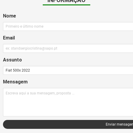
INFORMAÇÃO
Nome
a
Estabilidade
os Pneus
A
Email
namento
atrás
Assunto
omando
e
Mensagem
enção
Enviar mensage