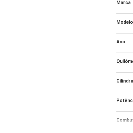
Marca
Modelo
Ano
Quilóm
Cilindr
Potênc
Combus