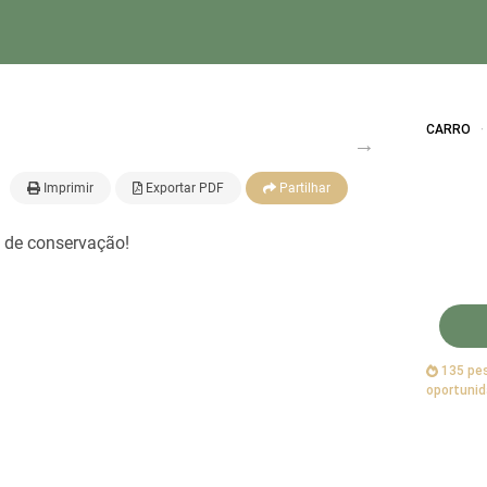
CARRO
Imprimir
Exportar PDF
Partilhar
 de conservação!
135 pes
oportunid