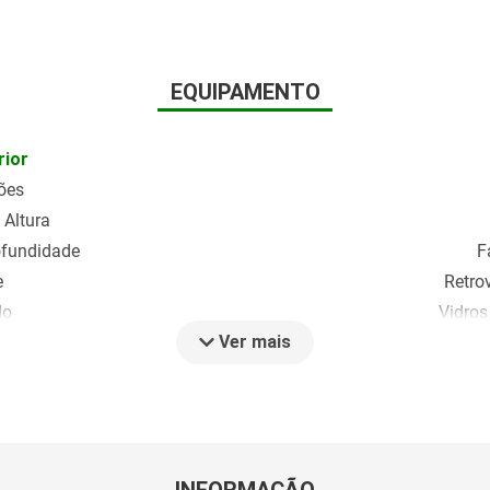
EQUIPAMENTO
rior
ões
 Altura
ofundidade
F
e
Retro
do
Vidros
Ver mais
penho
s
or
iros