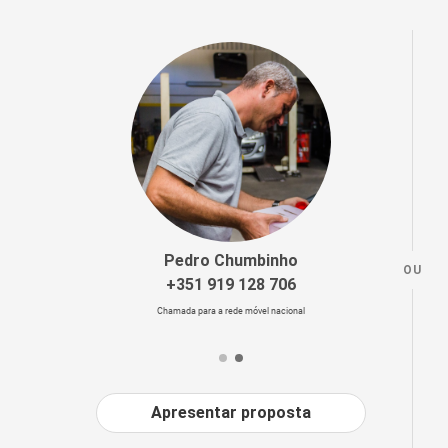
Imobilizador
ABS
Direção assistid
ESP Controle Eletrónico de 
Controle de pressão d
Start & Stop
Sensores de Estacio
Câmara de Marcha 
Fecho Central c/ C
Segunda Chav
Pedro Chumbinho
OU
+351 919 128 706
Alerta sobre manut
Chamada para a rede móvel nacional
Apresentar proposta