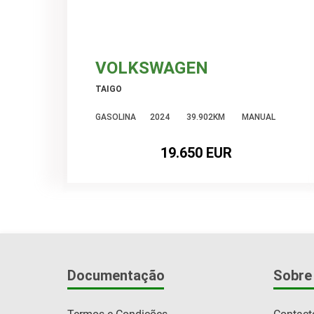
VOLKSWAGEN
TAIGO
GASOLINA
2024
39.902KM
MANUAL
iatura
19.650 EUR
Documentação
Sobre