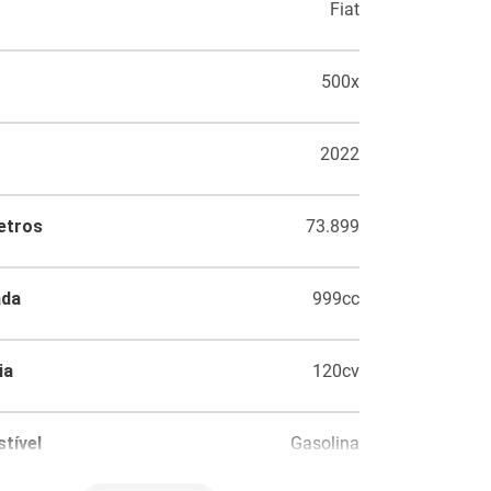
Fiat
500x
2022
etros
73.899
ada
999cc
ia
120cv
tível
Gasolina