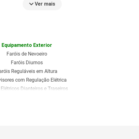
Ver mais
Equipamento Exterior
Faróis de Nevoeiro
Faróis Diurnos
aróis Reguláveis em Altura
visores com Regulação Elétrica
 Elétricos Dianteiros e Traseiros
Vidros Escurecidos
Jantes de Liga Leve
Conforto e Multimédia
Entrada USB
Computador de Bordo