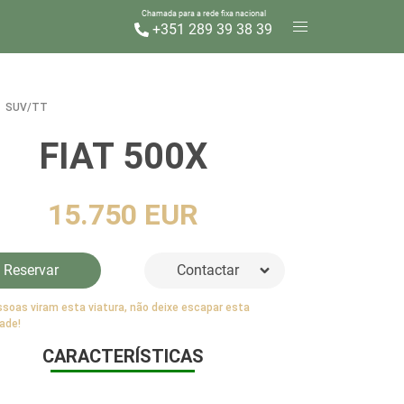
Chamada para a rede fixa nacional
+351 289 39 38 39
SUV/TT
FIAT 500X
15.750 EUR
Reservar
Contactar
soas viram esta viatura, não deixe escapar esta
ade!
CARACTERÍSTICAS