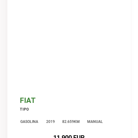
FIAT
TIPO
GASOLINA
2019
82.659KM
MANUAL
11.900 EUR