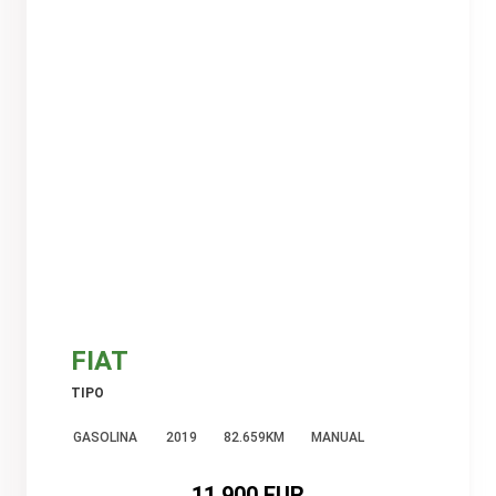
FIAT
TIPO
GASOLINA
2019
82.659KM
MANUAL
11.900 EUR