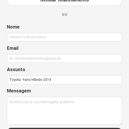
Faróis de Nevoeiro
Faróis Reguláveis em Altura
OU
Faróis com Sensor Luminosidade
Nome
Retrovisores com Regulação Elétrica
Vidros Elétricos Dianteiros
Caixa de velocidades automática!
Email
Conforto e Multimédia
Entrada USB
Computador de Bordo
Assunto
Ecrã consola central
Bluetooth
Mensagem
Rádio
Ar Condicionado Automático
Extras
Entrada AUX
Fecho Central