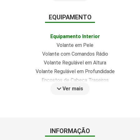
EQUIPAMENTO
Equipamento Interior
Volante em Pele
Volante com Comandos Rádio
Volante Regulável em Altura
Volante Regulável em Profundidade
Encostos de Cabeça Traseiros
Ver mais
Bancos em Tecido
Segurança e Desempenho
Airbags laterais
Airbag do Condutor
Airbag de Passageiros
INFORMAÇÃO
ISOFIX