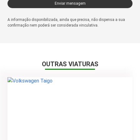
Tomada de 12V
Enviar mensagem
Luzes Automáticas
A informação disponibilizada, ainda que precisa, não dispensa a sua
Lane Assist
confirmação nem poderá ser considerada vinculativa.
OUTRAS VIATURAS