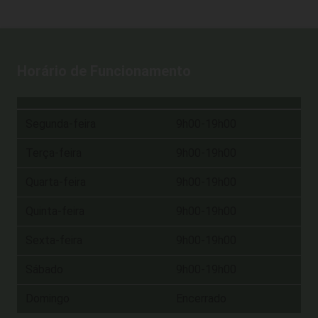
Horário de Funcionamento
Segunda-feira
9h00-19h00
Terça-feira
9h00-19h00
Quarta-feira
9h00-19h00
Quinta-feira
9h00-19h00
Sexta-feira
9h00-19h00
Sábado
9h00-19h00
Domingo
Encerrado