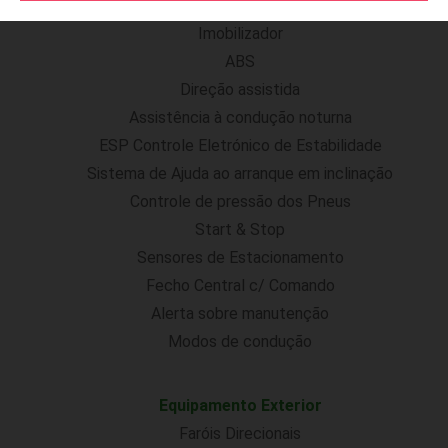
ISOFIX
Imobilizador
ABS
Direção assistida
Assistência à condução noturna
ESP Controle Eletrónico de Estabilidade
Sistema de Ajuda ao arranque em inclinação
Controle de pressão dos Pneus
Start & Stop
Sensores de Estacionamento
Fecho Central c/ Comando
Alerta sobre manutenção
Modos de condução
Equipamento Exterior
Faróis Direcionais