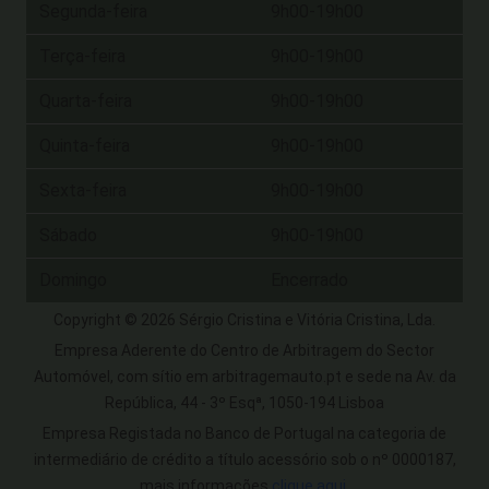
Segunda-feira
9h00-19h00
Terça-feira
9h00-19h00
Quarta-feira
9h00-19h00
Quinta-feira
9h00-19h00
Sexta-feira
9h00-19h00
Sábado
9h00-19h00
Domingo
Encerrado
Copyright © 2026 Sérgio Cristina e Vitória Cristina, Lda.
Empresa Aderente do Centro de Arbitragem do Sector
Automóvel, com sítio em arbitragemauto.pt e sede na Av. da
República, 44 - 3º Esqª, 1050-194 Lisboa
Empresa Registada no Banco de Portugal na categoria de
intermediário de crédito a título acessório sob o nº 0000187,
mais informações
clique aqui
.