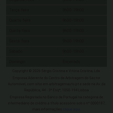
Terça-feira
9h00-19h00
Quarta-feira
9h00-19h00
Quinta-feira
9h00-19h00
Sexta-feira
9h00-19h00
Sábado
9h00-19h00
Domingo
Encerrado
Copyright © 2026 Sérgio Cristina e Vitória Cristina, Lda.
Empresa Aderente do Centro de Arbitragem do Sector
Automóvel, com sítio em arbitragemauto.pt e sede na Av. da
República, 44 - 3º Esqª, 1050-194 Lisboa
Empresa Registada no Banco de Portugal na categoria de
intermediário de crédito a título acessório sob o nº 0000187,
mais informações
clique aqui
.